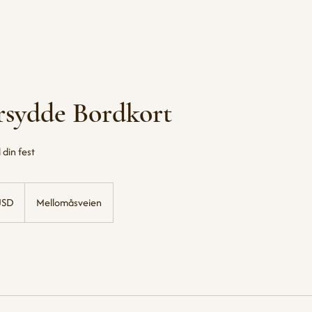
rsydde Bordkort
 din fest
nske
USD
Mellomåsveien