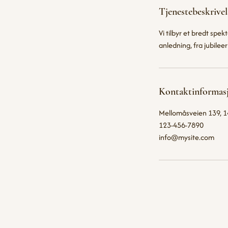
Tjenestebeskrivel
Vi tilbyr et bredt spek
anledning, fra jubileer
Kontaktinformas
Mellomåsveien 139, 1
123-456-7890
info@mysite.com
Borgos Designs AS