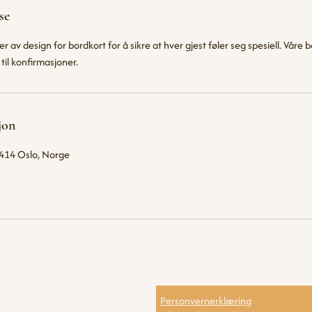
se
ter av design for bordkort for å sikre at hver gjest føler seg spesiell. Vår
 til konfirmasjoner.
jon
414 Oslo, Norge
Personvernerklæring