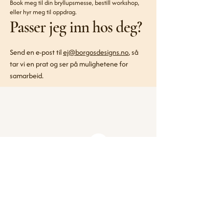
Book meg til din bryllupsmesse, bestill workshop,
eller hyr meg til oppdrag.
Passer jeg inn hos deg?
Send en e-post til
ej@borgosdesigns.no
, så
tar vi en prat og ser på mulighetene for
samarbeid.
Borgos Designs AS
Org.nr.
936 344 496
Følg meg på
+47 993 66 525
Instagram
ej@borgosdesigns.no
1415 Oppegård
Personvernerklæring